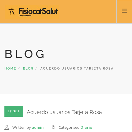
TRATAMIENTOS
SERVICIOS Y CLASES
BLOG
NOSOTROS
CONTACTO
HOME
BLOG
ACUERDO USUARIOS TARJETA ROSA
BLOG
932 458 166
ESPAÑOL
Acuerdo usuarios Tarjeta Rosa
17 OCT
Written by
admin
Categorised
Diario