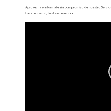
Aprovecha e infórmate sin compromiso de nuestro Servicio.
hazlo en salud, hazlo en ejercicio.
Reproductor
de
vídeo