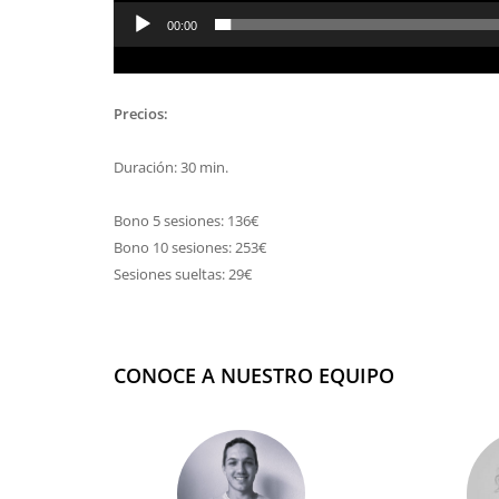
00:00
Precios:
Duración: 30 min.
Bono 5 sesiones: 136€
Bono 10 sesiones: 253€
Sesiones sueltas: 29€
CONOCE A NUESTRO EQUIPO