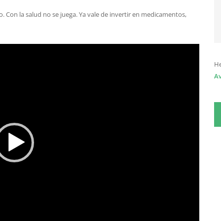
 Con la salud no se juega. Ya vale de invertir en medicamentos,
He
Av