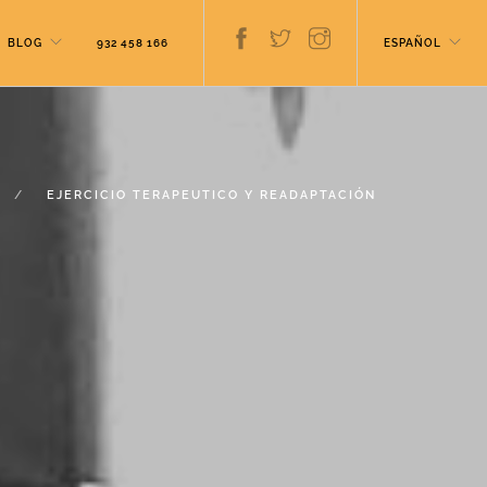
BLOG
932 458 166
ESPAÑOL
EJERCICIO TERAPEUTICO Y READAPTACIÓN