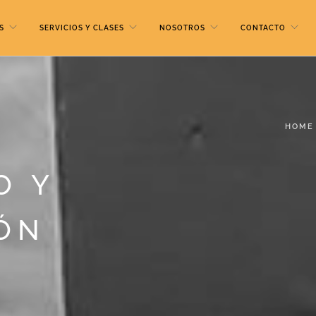
S
SERVICIOS Y CLASES
NOSOTROS
CONTACTO
HOME
O Y
ÓN