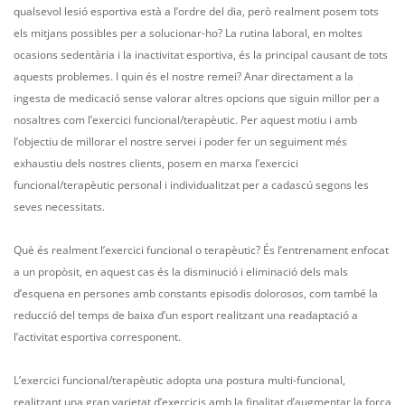
qualsevol lesió esportiva està a l’ordre del dia, però realment posem tots
els mitjans possibles per a solucionar-ho? La rutina laboral, en moltes
ocasions sedentària i la inactivitat esportiva, és la principal causant de tots
aquests problemes. I quin és el nostre remei? Anar directament a la
ingesta de medicació sense valorar altres opcions que siguin millor per a
nosaltres com l’exercici funcional/terapèutic. Per aquest motiu i amb
l’objectiu de millorar el nostre servei i poder fer un seguiment més
exhaustiu dels nostres clients, posem en marxa l’exercici
funcional/terapèutic personal i individualitzat per a cadascú segons les
seves necessitats.
Què és realment l’exercici funcional o terapèutic? És l’entrenament enfocat
a un propòsit, en aquest cas és la disminució i eliminació dels mals
d’esquena en persones amb constants episodis dolorosos, com també la
reducció del temps de baixa d’un esport realitzant una readaptació a
l’activitat esportiva corresponent.
L’exercici funcional/terapèutic adopta una postura multi-funcional,
realitzant una gran varietat d’exercicis amb la finalitat d’augmentar la força