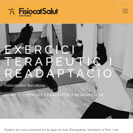
TRATACTAMENTS
SERVEIS I CLASSES
EXERCICI
NOSALTRES
TERAPEUTIC I
CONTACTE
READAPTACIO
BLOC
932 458 166
Fisiocatsalut Barcelona
HOME
EXERCICI TERAPEUTIC I READAPTACIO
CATALÀ
Estem en una societat en la que el mal d’esquena, lumbars o fins i tot