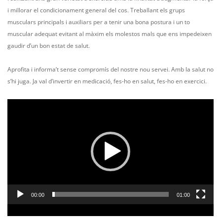
i millorar el condicionament general del cos. Treballant els grups
musculars principals i auxiliars per a tenir una bona postura i un to
muscular adequat evitant al màxim els molestos mals que ens impedeixen
gaudir d’un bon estat de salut.
Aprofita i informa’t sense compromís del nostre nou servei. Amb la salut no
s’hi juga. Ja val d’invertir en medicació, fes-ho en salut, fes-ho en exercici.
Reproductor
de
vídeo
00:00
01:00