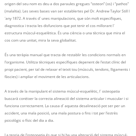
origen del seu nom es deu a dos paraules gregues “osteon” (os) i “pathos”
(malaltia). Les seves bases van ser establertes pel Dr. Andrew Taylor Still l
´any 1872. A través d´ unes manipulacions, que són molt especifiques,
diagnostica i tracta les disfuncions que pot tenir el cos millorant l´
estructura múscul-esquelètica. És una ciència o una tècnica que mira el
cos com una unitat, mira la seva globalitat.
És una teràpia manual que tracta de restablir les condicions normals en
l’organisme. Utilitza tècniques específiques depenent de l’estat clínic del
propi pacient, per tal de relaxar el teixit tou (músculs, tendons, lligaments i
fàscies) i ampliar el moviment de les articulacions.
A través de la manipulant el sistema múscul-esquelètic, l´ osteopatia
buscarà conèixer la correcta alineació del sistema articular i muscular i si
funciona correctament. La causa d´ aquesta desalineació pot ser per un
accident, una mala posició, una mala postura o fins i tot per l’estrès
psicològic o físic del dia a dia.
La teoria de l’osteopatia és que si hi ha una alteració del sistema múscul-