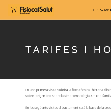
TRATACTAM
TARIFES I H
En una primera visita s’obrirà la fitxa tècnica i historia cl
sobre l’origen i no sobre la simptomatologia. Un cop fami
En les següents visites el tractament serà la base de la sess