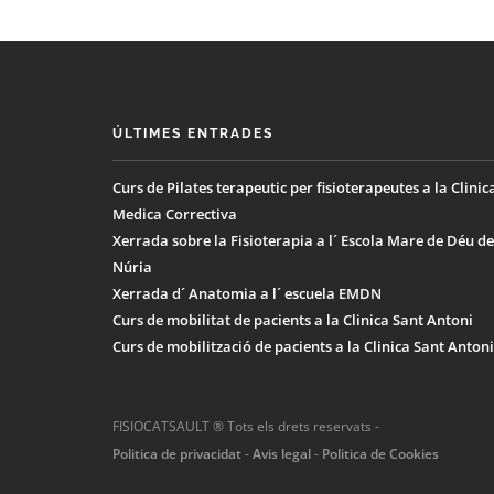
ÚLTIMES ENTRADES
Curs de Pilates terapeutic per fisioterapeutes a la Clinic
Medica Correctiva
Xerrada sobre la Fisioterapia a l´ Escola Mare de Déu de
Núria
Xerrada d´ Anatomia a l´ escuela EMDN
Curs de mobilitat de pacients a la Clinica Sant Antoni
Curs de mobilització de pacients a la Clinica Sant Antoni
FISIOCATSAULT ® Tots els drets reservats -
Politica de privacidat
-
Avis legal
-
Politica de Cookies