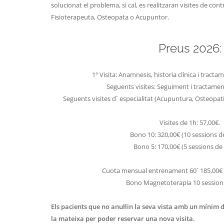
solucionat el problema, si cal, es realitzaran visites de con
Fisioterapeuta, Osteopata o Acupuntor.
Preus 2026:
1ª Visita: Anamnesis, historia clínica i tracta
Seguents visites: Seguiment i tractamen
Seguents visites d´ especialitat (Acupuntura, Osteopati
Visites de 1h: 57,00€.
Bono 10: 320,00€ (10 sessions d
Bono 5: 170,00€ (5 sessions de
Cuota mensual entrenament 60´ 185,00€ 
Bono Magnetoterapia 10 sessio
Els pacients que no anul·lin la seva vista amb un mínim
la mateixa per poder reservar una nova visita.