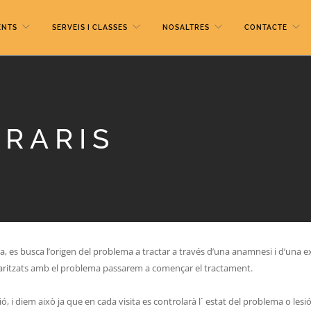
ENTS
SERVEIS I CLASSES
NOSALTRES
CONTACTE
ORARIS
ínica, es busca l’origen del problema a tractar a través d’una anamnesi i d’una
liaritzats amb el problema passarem a començar el tractament.
ió, i diem això ja que en cada visita es controlarà l´ estat del problema o les