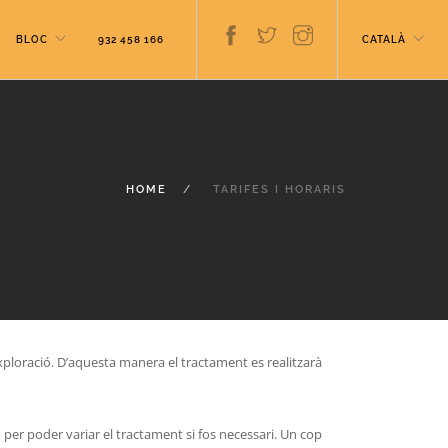
BLOC
932 458 166
CATALÀ
HOME
TARIFES I HORARIS
 exploració. D’aquesta manera el tractament es realitzarà
ió per poder variar el tractament si fos necessari. Un cop