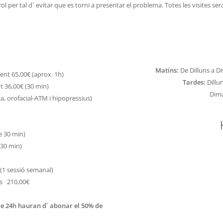
trol per tal d´ evitar que es torni a presentar el problema. Totes les visites s
Matins:
De Dilluns a Di
ment 65,00€ (aprox. 1h)
Tardes:
Dillun
t 36,00€ (30 min)
Dima
a, orofacial-ATM i hipopressius)
e 30 min)
 30 min)
(1 sessió semanal)
ns 210,00€
 de 24h hauran d´ abonar el 50% de