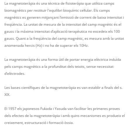
La magnetoteràpia és una técnica de fisioteràpia que utilitza camps
biomagnètics per restituir l´equilibri bioquímic cel·lular. Els camps
magnètics es generen mitjançant l’emissió de corrent de baixa intensitat i
freqüència. La unitat de mesura de la intensitat del camp magnètic és el
gauss i la màxima intensitat d’aplicació terapèutica no excedeix els 100
gauss. Quant a la freqüència del camp magnètic, es mesura amb la unitat
anomenada hercis (Hz) i no ha de superar els 10Hz.
La magnetoteràpia és una forma útil de portar energia elèctrica induïda
pels camps magnètics a la profunditat dels teixits, sense necessitat
d’elèctrodes.
Les bases científiques de la magnetoteràpia es van establir a finals del s.
XIX.
El 1957 els japonesos Fukada i Yasuda van facilitar les primeres proves
dels efectes de la magnetoteràpia i amb quins mecanismes es produeix el
creixement, estructuració i formació òssia.