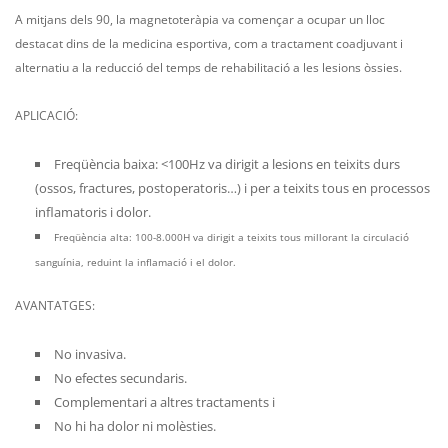
A mitjans dels 90, la magnetoteràpia va començar a ocupar un lloc
destacat dins de la medicina esportiva, com a tractament coadjuvant i
alternatiu a la reducció del temps de rehabilitació a les lesions òssies.
APLICACIÓ:
Freqüència baixa: <100Hz va dirigit a lesions en teixits durs
(ossos, fractures, postoperatoris…) i per a teixits tous en processos
inflamatoris i dolor.
Freqüència alta: 100-8.000H va dirigit a teixits tous millorant la circulació
sanguínia, reduint la inflamació i el dolor.
AVANTATGES:
No invasiva.
No efectes secundaris.
Complementari a altres tractaments i
No hi ha dolor ni molèsties.