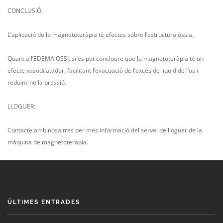
CONCLUSIÓ:
L’aplicació de la magnetoteràpia té efectes sobre l’estructura òssia.
Quant a l’EDEMA OSSI, si es pot concloure que la magnetoteràpia té un
efecte vasodilatador, facilitant l’evacuació de l’excés de líquid de l’os i
reduint-ne la pressió.
LLOGUER:
Contacte amb nosaltres per mes informació del servei de lloguer de la
màquina de magnetoterapia.
ÚLTIMES ENTRADES