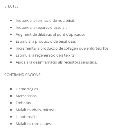
EFECTES:
Indueix a la formació de nou teixit.
Indueix a la reparació tissular.
Augment de dilatació al punt d’aplicació.
Estimula la producció de teixit ossi.
Incrementa la producció de col·lagen que enforteix l’os.
Estimula la regeneració dels teixits i
Ajuda a la desinflamació als receptors sensitius.
CONTRAINDICACIONS:
Hemorràgies.
Marcapasos.
Embaràs.
Malalties virals, micosis.
Hipotensió i
Malalties cardíaques.