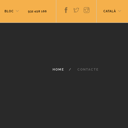
BLOC
932 458 166
CATALÀ
HOME
CONTACTE