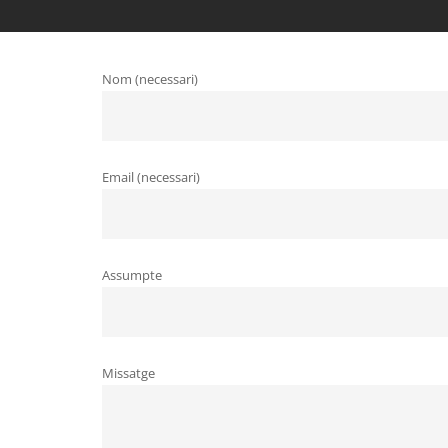
Nom (necessari)
Email (necessari)
Assumpte
Missatge