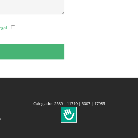
egal
Colegiados 2589 | 11710 | 3007 | 17985
a