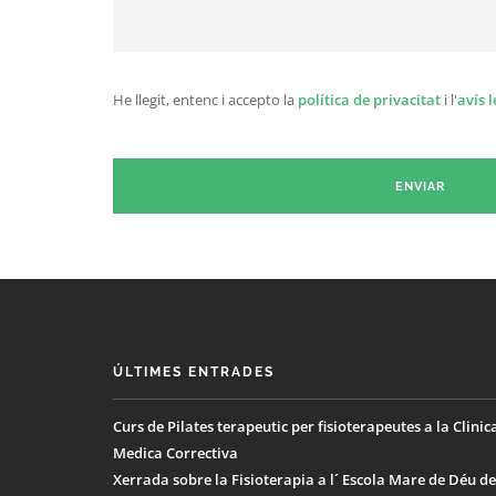
He llegit, entenc i accepto la
política de privacitat
i l'
avís l
ÚLTIMES ENTRADES
Curs de Pilates terapeutic per fisioterapeutes a la Clinic
Medica Correctiva
Xerrada sobre la Fisioterapia a l´ Escola Mare de Déu de