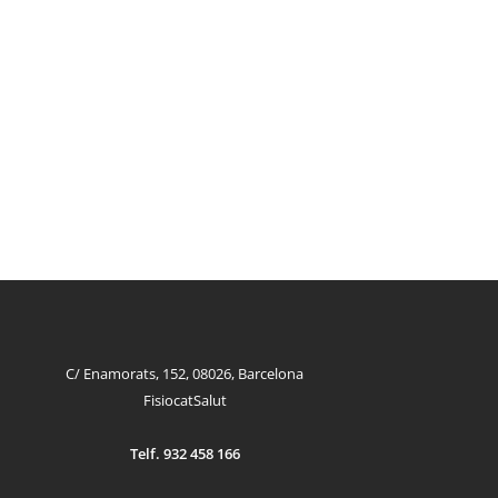
C/ Enamorats, 152, 08026, Barcelona
FisiocatSalut
Telf. 932 458 166