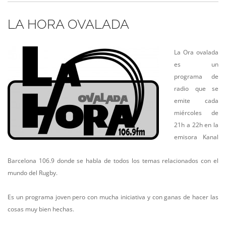
LA HORA OVALADA
La Ora ovalada
es un
programa de
radio que se
emite cada
miércoles de
21h a 22h en la
emisora Kanal
Barcelona 106.9 donde se habla de todos los temas relacionados con el
mundo del Rugby.
Es un programa joven pero con mucha iniciativa y con ganas de hacer las
cosas muy bien hechas.