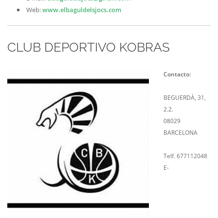
Web:
www.elbaguldelsjocs.com
CLUB DEPORTIVO KOBRAS
Contacto:
BEGUERDÀ, 31,
2.2.
08029
BARCELONA
Telf. 677112048
E-