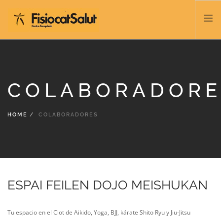
TRATAMIENTOS
SERVICIOS Y CLASES
COLABORADORE
NOSOTROS
CONTACTO
HOME
COLABORADORES
BLOG
932 458 166
ESPAÑOL
ESPAI FEILEN DOJO MEISHUKAN
Tu espacio en el Clot de Aikido, Yoga, BJJ, kárate Shito Ryu y Jiu-Jitsu