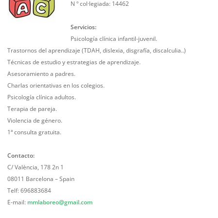
N º col·legiada: 14462
Servicios:
Psicología clínica infantil-juvenil.
Trastornos del aprendizaje (TDAH, dislexia, disgrafía, discalculia..)
Técnicas de estudio y estrategias de aprendizaje.
Asesoramiento a padres.
Charlas orientativas en los colegios.
Psicología clínica adultos.
Terapia de pareja.
Violencia de género.
1ª consulta gratuita.
Contacto:
C/ València, 178 2n 1
08011 Barcelona – Spain
Telf: 696883684
E-mail:
mmlaboreo@gmail.com