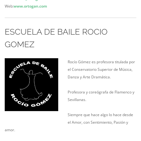
Web:
www.ortogan.com
ESCUELA DE BAILE ROCIO
GOMEZ
Rocío Gómez es profesora titulada por
el Conservatorio Superior de Música,
Danza y Arte Dramática.
Profesora y coreógrafa de Flamenco y
Sevillanas.
Siempre que hace algo lo hace desde
el Amor, con Sentimiento, Pasión y
amor.