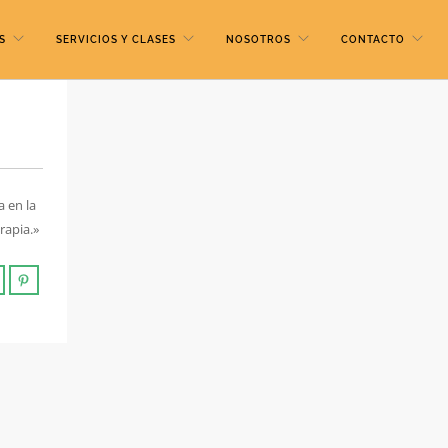
S
SERVICIOS Y CLASES
NOSOTROS
CONTACTO
a en la
rapia.»