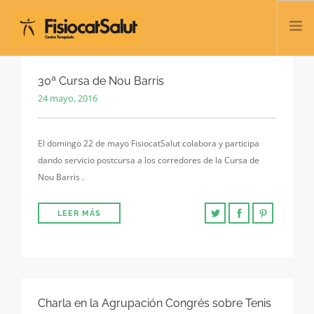
TRATAMIENTOS
30ª Cursa de Nou Barris
24 mayo, 2016
SERVICIOS Y CLASES
NOSOTROS
El domingo 22 de mayo FisiocatSalut colabora y participa
CONTACTO
dando servicio postcursa a los corredores de la Cursa de
BLOG
Nou Barris .
932 458 166
LEER MÁS
ESPAÑOL
Charla en la Agrupación Congrés sobre Tenis