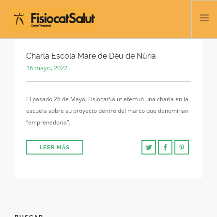
TRATAMIENTOS
Charla Escola Mare de Déu de Núria
16 mayo, 2022
SERVICIOS Y CLASES
NOSOTROS
El pasado 26 de Mayo, FisiocatSalut efectuó una charla en la
CONTACTO
escuela sobre su proyecto dentro del marco que denominan
BLOG
“emprenedoria”.
932 458 166
LEER MÁS
ESPAÑOL