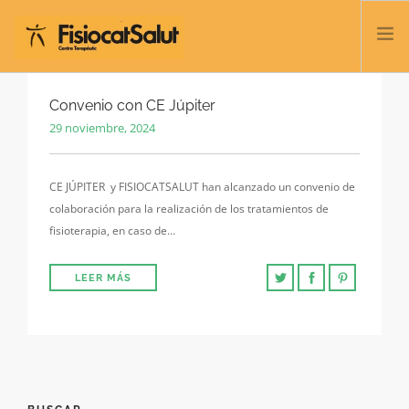
TRATAMIENTOS
Convenio con CE Júpiter
29 noviembre, 2024
SERVICIOS Y CLASES
NOSOTROS
CE JÚPITER y FISIOCATSALUT han alcanzado un convenio de
CONTACTO
colaboración para la realización de los tratamientos de
BLOG
fisioterapia, en caso de…
932 458 166
LEER MÁS
ESPAÑOL