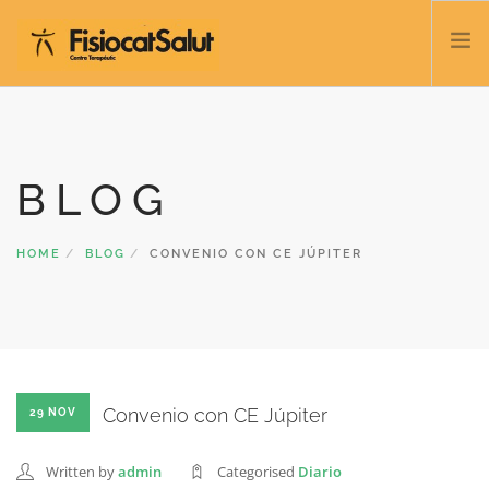
TRATAMIENTOS
SERVICIOS Y CLASES
BLOG
NOSOTROS
CONTACTO
HOME
BLOG
CONVENIO CON CE JÚPITER
BLOG
932 458 166
ESPAÑOL
Convenio con CE Júpiter
29 NOV
Written by
admin
Categorised
Diario