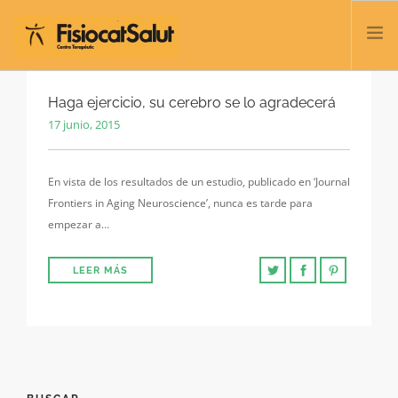
TRATAMIENTOS
Haga ejercicio, su cerebro se lo agradecerá
17 junio, 2015
SERVICIOS Y CLASES
NOSOTROS
En vista de los resultados de un estudio, publicado en ‘Journal
CONTACTO
Frontiers in Aging Neuroscience’, nunca es tarde para
BLOG
empezar a…
932 458 166
LEER MÁS
ESPAÑOL