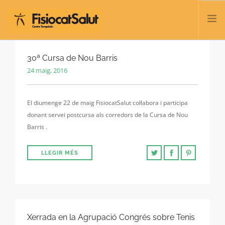
TRATACTAMENTS
30ª Cursa de Nou Barris
24 maig, 2016
SERVEIS I CLASSES
NOSALTRES
El diumenge 22 de maig FisiocatSalut col·labora i participa
CONTACTE
donant servei postcursa als corredors de la Cursa de Nou
BLOC
Barris .
932 458 166
LLEGIR MÉS
CATALÀ
Xerrada en la Agrupació Congrés sobre Tenis