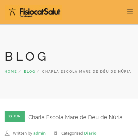
TRATAMIENTOS
SERVICIOS Y CLASES
BLOG
NOSOTROS
CONTACTO
HOME
BLOG
CHARLA ESCOLA MARE DE DÉU DE NÚRIA
BLOG
932 458 166
ESPAÑOL
Charla Escola Mare de Déu de Núria
27 JUN
Written by
admin
Categorised
Diario