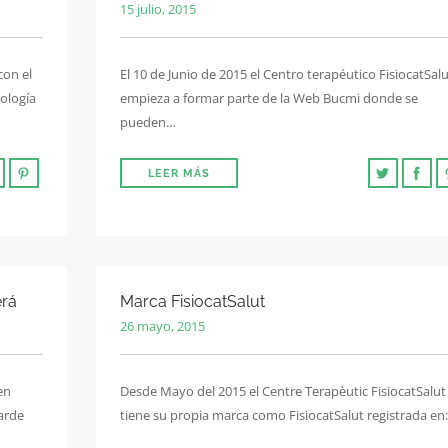
15 julio, 2015
con el
El 10 de Junio de 2015 el Centro terapéutico FisiocatSal
tología
empieza a formar parte de la Web Bucmi donde se
pueden…
LEER MÁS
erá
Marca FisiocatSalut
26 mayo, 2015
en
Desde Mayo del 2015 el Centre Terapèutic FisiocatSalut
tarde
tiene su propia marca como FisiocatSalut registrada en: