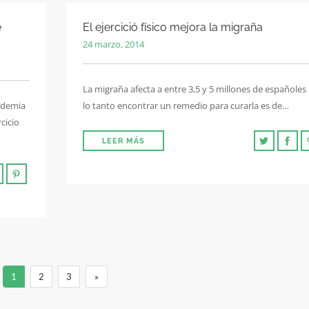
e
El ejercició físico mejora la migraña
24 marzo, 2014
La migraña afecta a entre 3,5 y 5 millones de españoles
cademia
lo tanto encontrar un remedio para curarla es de…
cicio
LEER MÁS
1
2
3
»