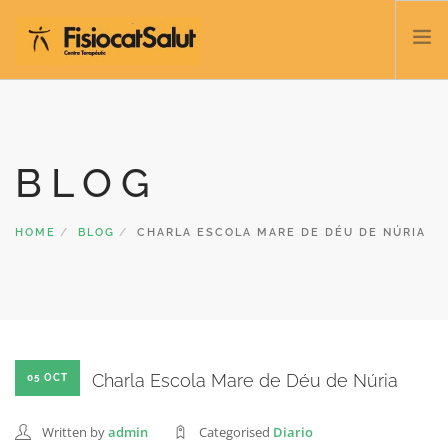
TRATAMIENTOS
SERVICIOS Y CLASES
BLOG
NOSOTROS
CONTACTO
HOME
BLOG
CHARLA ESCOLA MARE DE DÉU DE NÚRIA
BLOG
932 458 166
ESPAÑOL
Charla Escola Mare de Déu de Núria
05 OCT
Written by
admin
Categorised
Diario