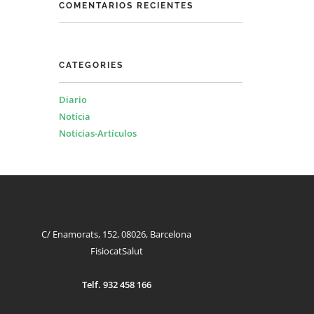
COMENTARIOS RECIENTES
CATEGORIES
Diario
Notícia
Noticias-Artículos
C/ Enamorats, 152, 08026, Barcelona
FisiocatSalut
Telf. 932 458 166