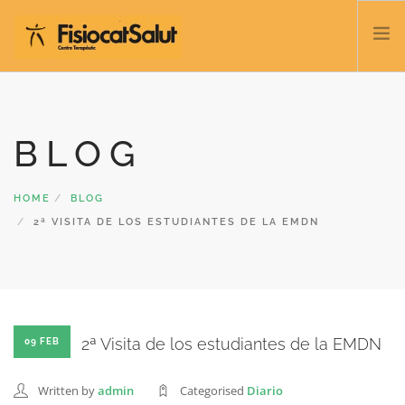
TRATAMIENTOS
SERVICIOS Y CLASES
BLOG
NOSOTROS
CONTACTO
HOME
BLOG
BLOG
2ª VISITA DE LOS ESTUDIANTES DE LA EMDN
932 458 166
ESPAÑOL
2ª Visita de los estudiantes de la EMDN
09 FEB
Written by
admin
Categorised
Diario