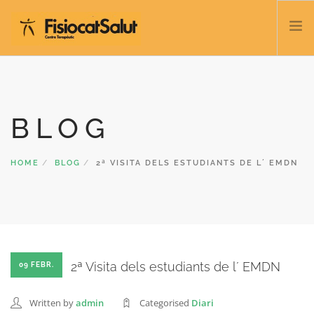
TRATACTAMENTS
SERVEIS I CLASSES
BLOG
NOSALTRES
CONTACTE
HOME
BLOG
2ª VISITA DELS ESTUDIANTS DE L´ EMDN
BLOC
932 458 166
CATALÀ
2ª Visita dels estudiants de l´ EMDN
09 FEBR.
Written by
admin
Categorised
Diari