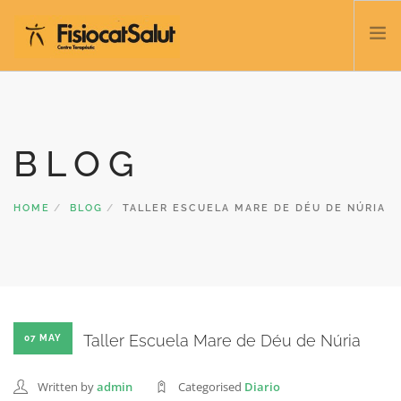
TRATAMIENTOS
SERVICIOS Y CLASES
BLOG
NOSOTROS
CONTACTO
HOME
BLOG
TALLER ESCUELA MARE DE DÉU DE NÚRIA
BLOG
932 458 166
ESPAÑOL
Taller Escuela Mare de Déu de Núria
07 MAY
Written by
admin
Categorised
Diario