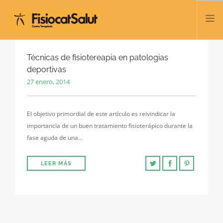
TRATAMIENTOS
Técnicas de fisiotereapia en patologias
deportivas
SERVICIOS Y CLASES
27 enero, 2014
NOSOTROS
CONTACTO
El objetivo primordial de este artículo es reivindicar la
BLOG
importancia de un buen tratamiento fisioterápico durante la
932 458 166
fase aguda de una…
LEER MÁS
ESPAÑOL