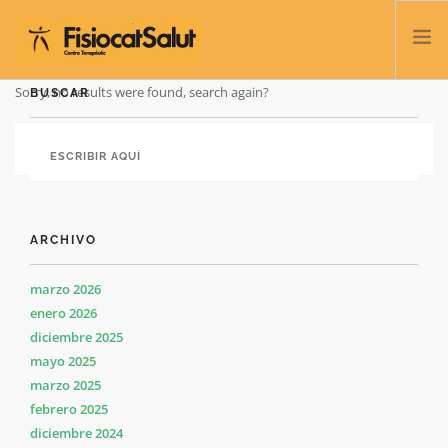
Sorry, no results were found, search again?
BUSCAR
TRATAMIENTOS
SERVICIOS Y CLASES
NOSOTROS
CONTACTO
ARCHIVO
BLOG
932 458 166
marzo 2026
enero 2026
diciembre 2025
ESPAÑOL
mayo 2025
marzo 2025
febrero 2025
diciembre 2024