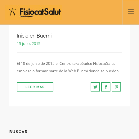
TRATAMIENTOS
Inicio en Bucmi
15 julio, 2015
SERVICIOS Y CLASES
NOSOTROS
El 10 de Junio de 2015 el Centro terapéutico FisiocatSalut
CONTACTO
empieza a formar parte de la Web Bucmi donde se pueden…
BLOG
932 458 166
LEER MÁS
ESPAÑOL
BUSCAR