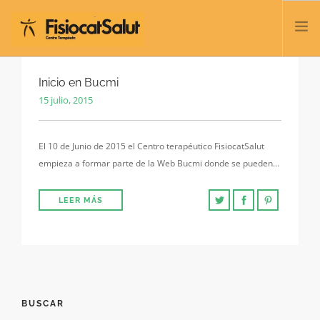
TRATAMIENTOS
Inicio en Bucmi
15 julio, 2015
SERVICIOS Y CLASES
NOSOTROS
El 10 de Junio de 2015 el Centro terapéutico FisiocatSalut
CONTACTO
empieza a formar parte de la Web Bucmi donde se pueden…
BLOG
932 458 166
LEER MÁS
ESPAÑOL
BUSCAR