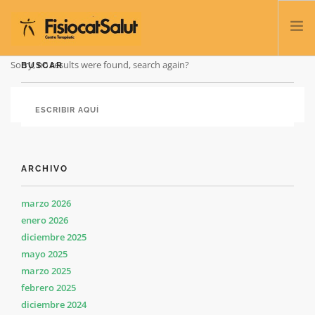
Sorry, no results were found, search again?
BUSCAR
TRATAMIENTOS
SERVICIOS Y CLASES
NOSOTROS
CONTACTO
ARCHIVO
BLOG
932 458 166
marzo 2026
enero 2026
diciembre 2025
ESPAÑOL
mayo 2025
marzo 2025
febrero 2025
diciembre 2024