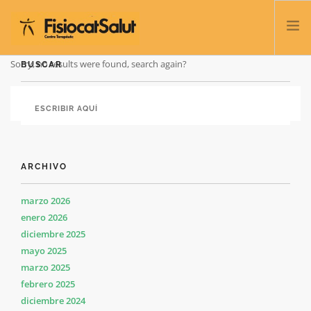
Sorry, no results were found, search again?
BUSCAR
TRATAMIENTOS
SERVICIOS Y CLASES
NOSOTROS
CONTACTO
ARCHIVO
BLOG
932 458 166
marzo 2026
enero 2026
diciembre 2025
ESPAÑOL
mayo 2025
marzo 2025
febrero 2025
diciembre 2024