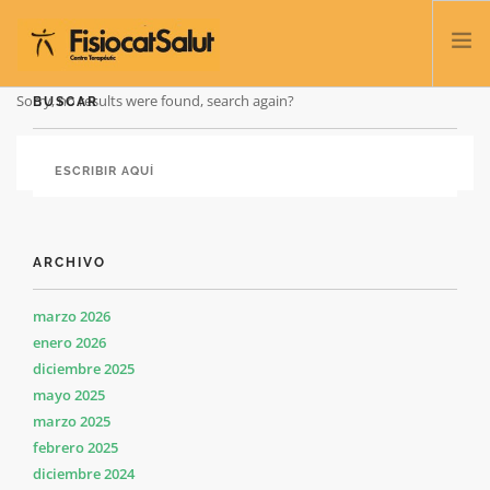
Sorry, no results were found, search again?
BUSCAR
TRATAMIENTOS
SERVICIOS Y CLASES
NOSOTROS
CONTACTO
ARCHIVO
BLOG
932 458 166
marzo 2026
enero 2026
diciembre 2025
ESPAÑOL
mayo 2025
marzo 2025
febrero 2025
diciembre 2024