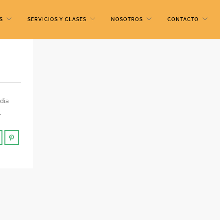
S
SERVICIOS Y CLASES
NOSOTROS
CONTACTO
adia
.