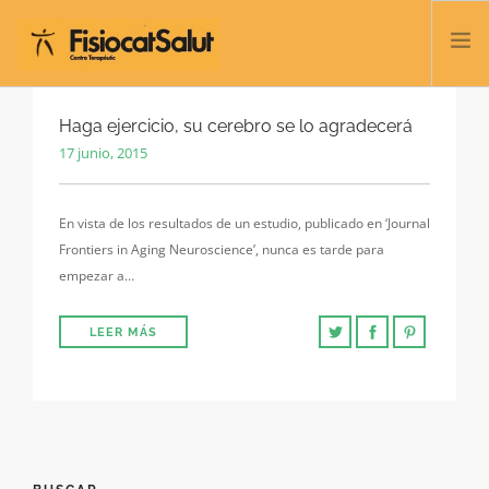
TRATAMIENTOS
Haga ejercicio, su cerebro se lo agradecerá
17 junio, 2015
SERVICIOS Y CLASES
NOSOTROS
En vista de los resultados de un estudio, publicado en ‘Journal
CONTACTO
Frontiers in Aging Neuroscience’, nunca es tarde para
BLOG
empezar a…
932 458 166
LEER MÁS
ESPAÑOL