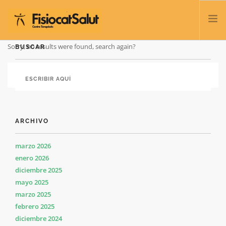
Sorry, no results were found, search again?
BUSCAR
TRATAMIENTOS
SERVICIOS Y CLASES
NOSOTROS
CONTACTO
ARCHIVO
BLOG
932 458 166
marzo 2026
enero 2026
diciembre 2025
ESPAÑOL
mayo 2025
marzo 2025
febrero 2025
diciembre 2024