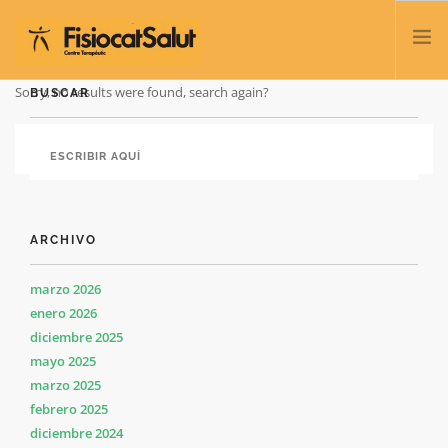
Sorry, no results were found, search again?
BUSCAR
TRATAMIENTOS
SERVICIOS Y CLASES
NOSOTROS
CONTACTO
ARCHIVO
BLOG
932 458 166
marzo 2026
enero 2026
diciembre 2025
ESPAÑOL
mayo 2025
marzo 2025
febrero 2025
diciembre 2024