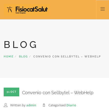
TRATAMIENTOS
SERVICIOS Y CLASES
BLOG
NOSOTROS
CONTACTO
HOME
BLOG
CONVENIO CON SELLBYTEL – WEBHELP
BLOG
932 458 166
ESPAÑOL
Convenio con Sellbytel – WebHelp
31 OCT
Written by
admin
Categorised
Diario