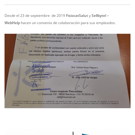
Desde el 23 de septiembre de 2019
FisiocatSalut
y
Sellbytel –
WebHelp
hacen un convenio de colaboración para sus empleados.