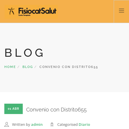
TRATAMIENTOS
SERVICIOS Y CLASES
BLOG
NOSOTROS
CONTACTO
HOME
BLOG
CONVENIO CON DISTRITO655
BLOG
932 458 166
ESPAÑOL
Convenio con Distrito655
01 ABR
Written by
admin
Categorised
Diario