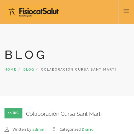
TRATAMIENTOS
SERVICIOS Y CLASES
BLOG
NOSOTROS
CONTACTO
HOME
BLOG
COLABORACIÓN CURSA SANT MARTI
BLOG
932 458 166
ESPAÑOL
Colaboración Cursa Sant Marti
15 DIC
Written by
admin
Categorised
Diario