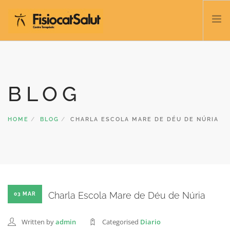
TRATAMIENTOS
SERVICIOS Y CLASES
BLOG
NOSOTROS
CONTACTO
HOME
BLOG
CHARLA ESCOLA MARE DE DÉU DE NÚRIA
BLOG
932 458 166
ESPAÑOL
Charla Escola Mare de Déu de Núria
03 MAR
Written by
admin
Categorised
Diario