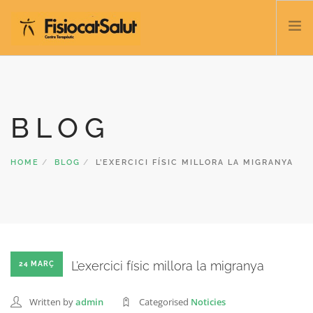
TRATACTAMENTS
SERVEIS I CLASSES
BLOG
NOSALTRES
CONTACTE
HOME
BLOG
L’EXERCICI FÍSIC MILLORA LA MIGRANYA
BLOC
932 458 166
CATALÀ
L’exercici físic millora la migranya
24 MARÇ
Written by
admin
Categorised
Noticies