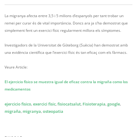
La migranya afecta entre 3,5 i 5 milions d’espanyols per tant trobar un
remei per curar és de vital importància. Doncs ara ja s’ha demostrat que
simplement fent un exercici físic regularment millora els símptomes.
Investigadors de la Universitat de Göteborg (Suècia) han demostrat amb
una evidència científica que l’exercici físic és tan eficaç com els fàrmacs.
Veure Article:
El ejercicio físico se muestra igual de eficaz contra la migraña como los
medicamentos
ejercicio fisico
,
exercici fisic
,
fisiocatsalut
,
Fisioterapia
,
google
,
migraña
,
migranya
,
osteopatia