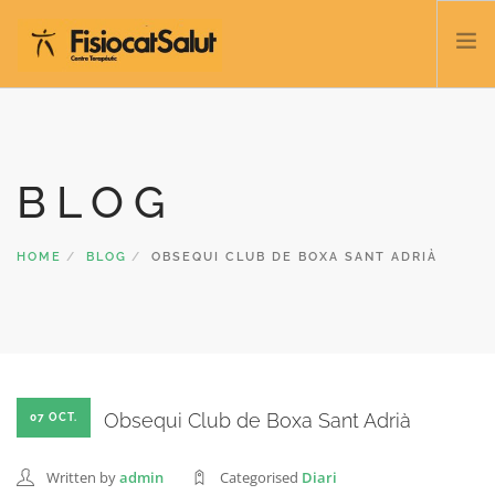
TRATACTAMENTS
SERVEIS I CLASSES
BLOG
NOSALTRES
CONTACTE
HOME
BLOG
OBSEQUI CLUB DE BOXA SANT ADRIÀ
BLOC
932 458 166
CATALÀ
Obsequi Club de Boxa Sant Adrià
07 OCT.
Written by
admin
Categorised
Diari