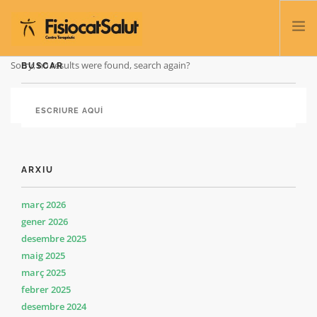
Sorry, no results were found, search again?
BUSCAR
TRATACTAMENTS
SERVEIS I CLASSES
NOSALTRES
CONTACTE
ARXIU
BLOC
932 458 166
març 2026
gener 2026
desembre 2025
CATALÀ
maig 2025
març 2025
febrer 2025
desembre 2024