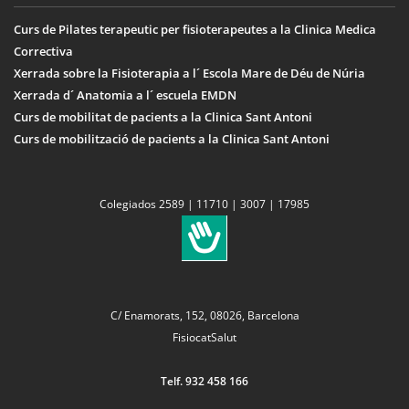
Curs de Pilates terapeutic per fisioterapeutes a la Clinica Medica
Correctiva
Xerrada sobre la Fisioterapia a l´ Escola Mare de Déu de Núria
Xerrada d´ Anatomia a l´ escuela EMDN
Curs de mobilitat de pacients a la Clinica Sant Antoni
Curs de mobilització de pacients a la Clinica Sant Antoni
Colegiados 2589 | 11710 | 3007 | 17985
C/ Enamorats, 152, 08026, Barcelona
FisiocatSalut
Telf. 932 458 166