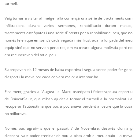
turmell.
Vaig tornar a visitar al metge i allà començà una sèrie de tractaments com
infiltracions durant varies setmanes, rehabilitació durant mesos,
tractaments osteòpates i una sèrie d’intents per a rehabilitar el peu, que no
només feien que em sentís cada vegada més frustrada i allunyada del meu
equip sinó que no servien per a res; em va treure alguna molèstia però no
em recuperaven del tot el peu.
S’apropaven els 12 mesos de baixa esportiva i seguia sense poder fer gens
d’esport i la meva por cada cop era major a intentar-ho.
Finalment, gracies a l’August i el Marc, osteòpata i fisioterapeuta esportiu
de FisiocatSalut, que m’han ajudat a tornar el turmell a la normalitat i a
recuperar l’autoestima que poc a poc anava perdent al veure que la cosa
no millorava.
Només puc agrair-lis que el passat 7 de Novembre, després d’un any
d’espera, vaig poder trepitjar de nou la pista amb el meu equip i la meva