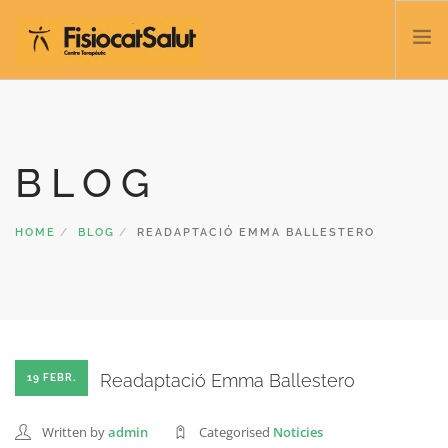
TRATACTAMENTS
SERVEIS I CLASSES
BLOG
NOSALTRES
CONTACTE
HOME
BLOG
READAPTACIÓ EMMA BALLESTERO
BLOC
932 458 166
CATALÀ
Readaptació Emma Ballestero
19 FEBR.
Written by
admin
Categorised
Noticies