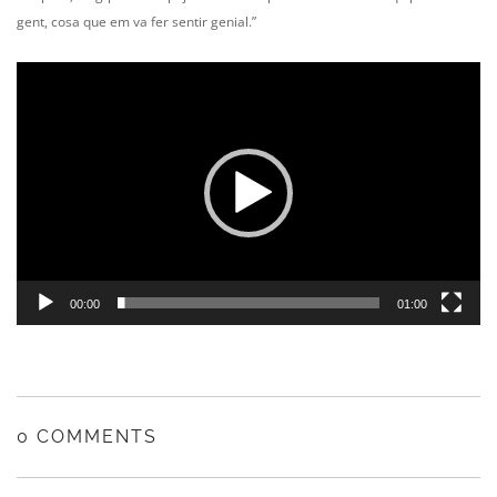
gent, cosa que em va fer sentir genial.”
Reproductor
de
vídeo
00:00
01:00
0 COMMENTS