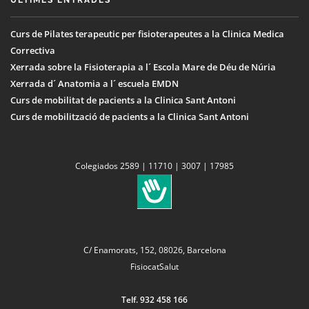
Curs de Pilates terapeutic per fisioterapeutes a la Clinica Medica
Correctiva
Xerrada sobre la Fisioterapia a l´ Escola Mare de Déu de Núria
Xerrada d´ Anatomia a l´ escuela EMDN
Curs de mobilitat de pacients a la Clinica Sant Antoni
Curs de mobilització de pacients a la Clinica Sant Antoni
Colegiados 2589 | 11710 | 3007 | 17985
C/ Enamorats, 152, 08026, Barcelona
FisiocatSalut
Telf. 932 458 166