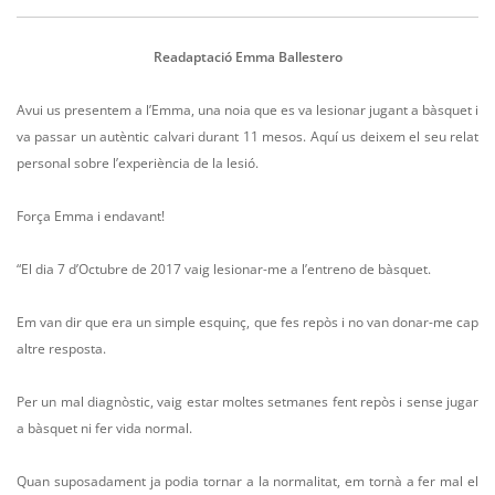
Readaptació Emma Ballestero
Avui us presentem a l’Emma, una noia que es va lesionar jugant a bàsquet i
va passar un autèntic calvari durant 11 mesos. Aquí us deixem el seu relat
personal sobre l’experiència de la lesió.
Força Emma i endavant!
“El dia 7 d’Octubre de 2017 vaig lesionar-me a l’entreno de bàsquet.
Em van dir que era un simple esquinç, que fes repòs i no van donar-me cap
altre resposta.
Per un mal diagnòstic, vaig estar moltes setmanes fent repòs i sense jugar
a bàsquet ni fer vida normal.
Quan suposadament ja podia tornar a la normalitat, em tornà a fer mal el