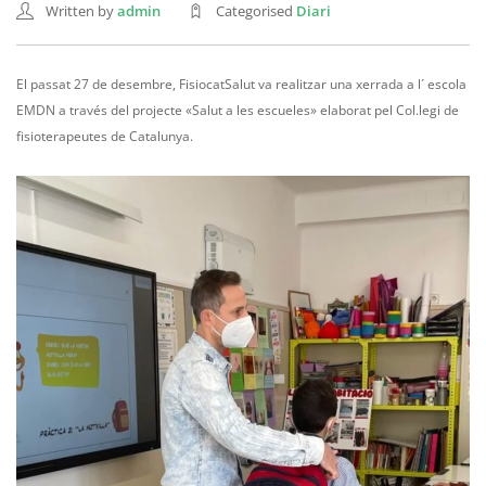
Written by
admin
Categorised
Diari
El passat 27 de desembre, FisiocatSalut va realitzar una xerrada a l´ escola
EMDN a través del projecte «Salut a les escueles» elaborat pel Col.legi de
fisioterapeutes de Catalunya.