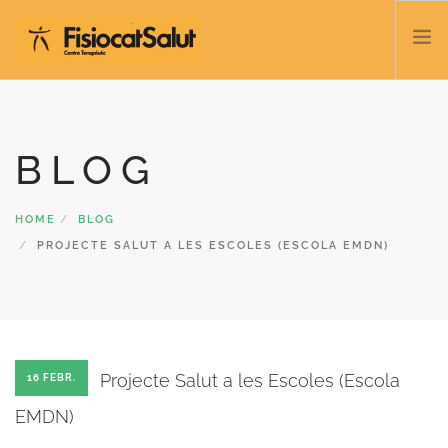
TRATACTAMENTS
SERVEIS I CLASSES
BLOG
NOSALTRES
CONTACTE
HOME
BLOG
BLOC
PROJECTE SALUT A LES ESCOLES (ESCOLA EMDN)
932 458 166
CATALÀ
Projecte Salut a les Escoles (Escola
16 FEBR.
EMDN)