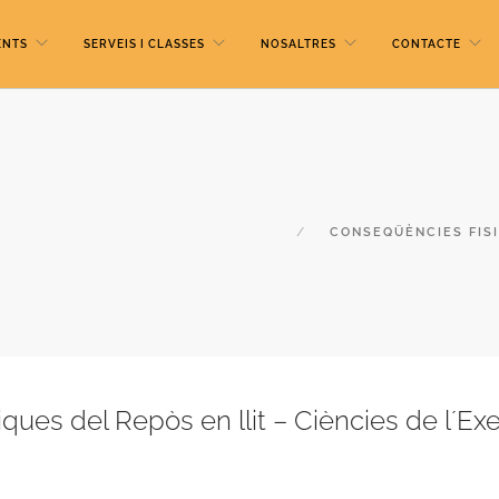
ENTS
SERVEIS I CLASSES
NOSALTRES
CONTACTE
CONSEQÜÈNCIES FISI
ues del Repòs en llit – Ciències de l´Exe