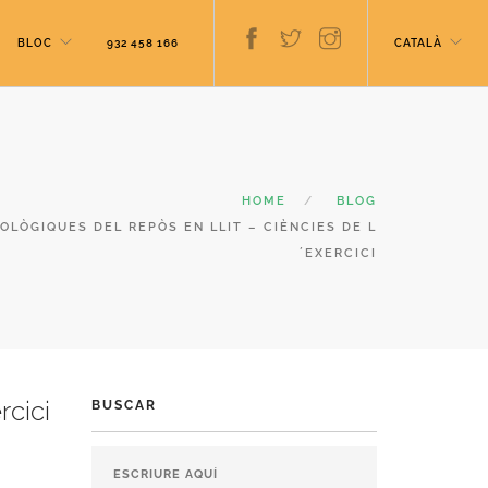
BLOC
932 458 166
CATALÀ
HOME
BLOG
OLÒGIQUES DEL REPÒS EN LLIT – CIÈNCIES DE L
´EXERCICI
rcici
BUSCAR