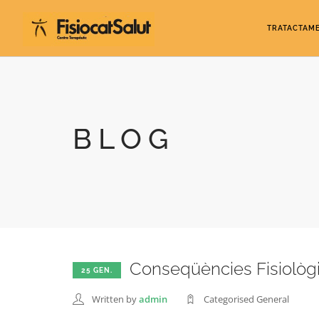
TRATACTAM
BLOG
Conseqüències Fisiològiq
25 GEN.
Written by
admin
Categorised General