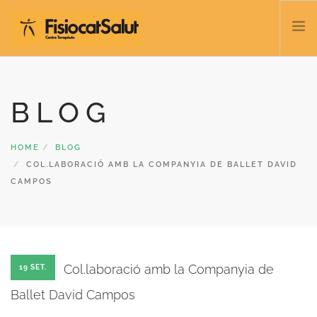
TRATACTAMENTS
BLOG
SERVEIS I CLASSES
NOSALTRES
HOME
CONTACTE
BLOG
COL.LABORACIÓ AMB LA COMPANYIA DE BALLET DAVID
BLOC
CAMPOS
932 458 166
CATALÀ
Col.laboració amb la Companyia de
19 SET.
Ballet David Campos