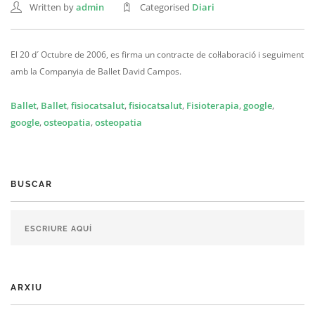
Written by
admin
Categorised
Diari
El 20 d´ Octubre de 2006, es firma un contracte de col·laboració i seguiment
amb la Companyia de Ballet David Campos.
Ballet
,
Ballet
,
fisiocatsalut
,
fisiocatsalut
,
Fisioterapia
,
google
,
google
,
osteopatia
,
osteopatia
BUSCAR
ARXIU