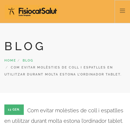
TRATACTAMENTS
BLOG
SERVEIS I CLASSES
NOSALTRES
HOME
CONTACTE
BLOG
COM EVITAR MOLÈSTIES DE COLL I ESPATLLES EN
BLOC
UTILITZAR DURANT MOLTA ESTONA L’ORDINADOR TABLET.
932 458 166
CATALÀ
Com evitar molèsties de coll i espatlles
13 GEN.
en utilitzar durant molta estona l’ordinador tablet.