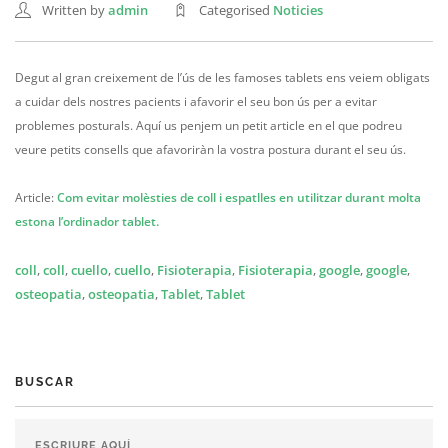
Written by
admin
Categorised
Noticies
Degut al gran creixement de l’ús de les famoses tablets ens veiem obligats
a cuidar dels nostres pacients i afavorir el seu bon ús per a evitar
problemes posturals. Aquí us penjem un petit article en el que podreu
veure petits consells que afavoriràn la vostra postura durant el seu ús.
Article:
Com evitar molèsties de coll i espatlles en utilitzar durant molta
estona l’ordinador tablet.
coll
,
coll
,
cuello
,
cuello
,
Fisioterapia
,
Fisioterapia
,
google
,
google
,
osteopatia
,
osteopatia
,
Tablet
,
Tablet
BUSCAR