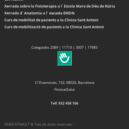
Xerrada sobre la Fisioterapia a l´ Escola Mare de Déu de Núria
Xerrada d´ Anatomia a l´ escuela EMDN
Curs de mobilitat de pacients a la Clinica Sant Antoni
Curs de mobilització de pacients a la Clinica Sant Antoni
Colegiados 2589 | 11710 | 3007 | 17985
C/ Enamorats, 152, 08026, Barcelona
FisiocatSalut
Telf. 932 458 166
FISIOCATSAULT ® Tots els drets reservats -