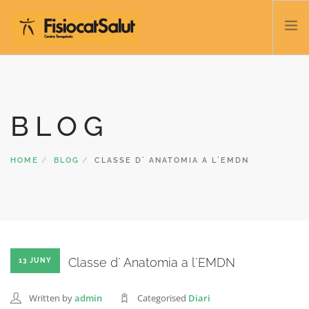
TRATACTAMENTS
SERVEIS I CLASSES
BLOG
NOSALTRES
CONTACTE
HOME
BLOG
CLASSE D´ ANATOMIA A L´EMDN
BLOC
932 458 166
CATALÀ
Classe d´ Anatomia a l´EMDN
13 JUNY
Written by
admin
Categorised
Diari