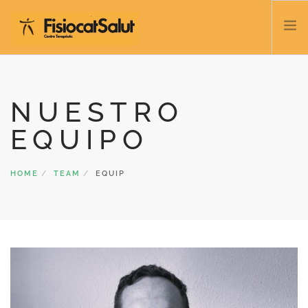
TRATACTAMENTS
SERVEIS I CLASSES
NUESTRO
NOSALTRES
EQUIPO
CONTACTE
BLOC
HOME
TEAM
EQUIP
932 458 166
CATALÀ